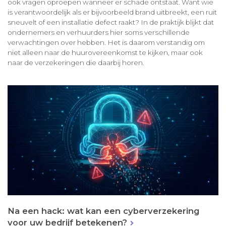
ook vragen oproepen wanneer er schade ontstaat. Want wie
is verantwoordelijk als er bijvoorbeeld brand uitbreekt, een ruit
sneuvelt of een installatie defect raakt? In de praktijk blijkt dat
ondernemers en verhuurders hier soms verschillende
verwachtingen over hebben. Het is daarom verstandig om
niet alleen naar de huurovereenkomst te kijken, maar ook
naar de verzekeringen die daarbij horen.
Na een hack: wat kan een cyberverzekering
voor uw bedrijf betekenen?