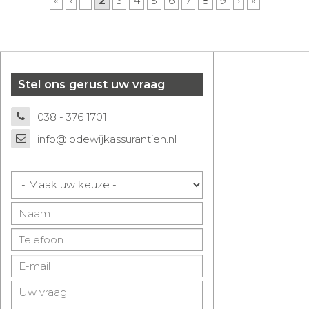
«
‹
1
2
3
4
5
6
7
8
9
›
»
Stel ons gerust uw vraag
038 - 376 1701
info@lodewijkassurantien.nl