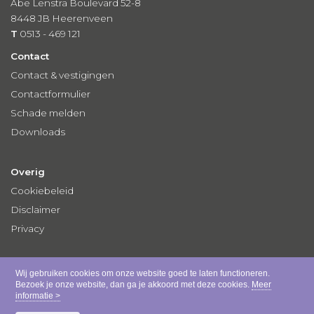
Abe Lenstra Boulevard 52-8
8448 JB Heerenveen
T
0513 - 469 121
Contact
Contact & vestigingen
Contactformulier
Schade melden
Downloads
Overig
Cookiebeleid
Disclaimer
Privacy
Wij gebruiken cookies om onze website goed te laten functioneren.
Bezoek je onze website, dan ga je akkoord met deze cookies.
Meer
informatie >