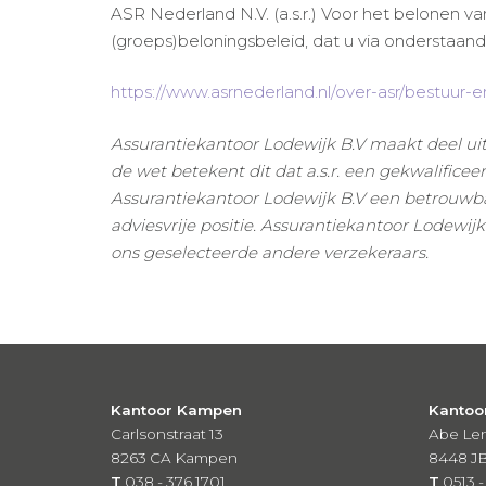
ASR Nederland N.V. (a.s.r.) Voor het belonen va
(groeps)beloningsbeleid, dat u via onderstaand
https://www.asrnederland.nl/over-asr/bestuur-en
Assurantiekantoor Lodewijk B.V maakt deel uit 
de wet betekent dit dat a.s.r. een gekwalifice
Assurantiekantoor Lodewijk B.V een betrouwbaa
adviesvrije positie. Assurantiekantoor Lodewij
ons geselecteerde andere verzekeraars.
Kantoor Kampen
Kantoo
Carlsonstraat 13
Abe Len
8263 CA
Kampen
8448 J
T
038 - 376 1701
T
0513 -