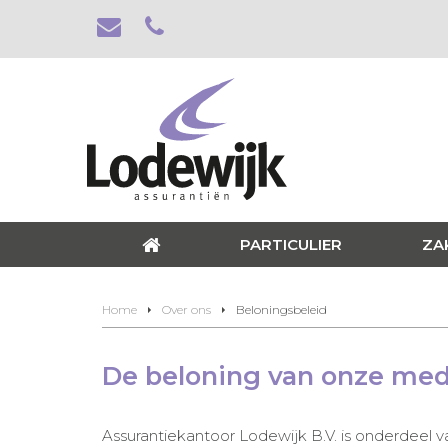
PARTICULIER
ZA
Home
Over ons
Beloningsbeleid
De beloning van onze me
Assurantiekantoor Lodewijk B.V. is onderdeel va