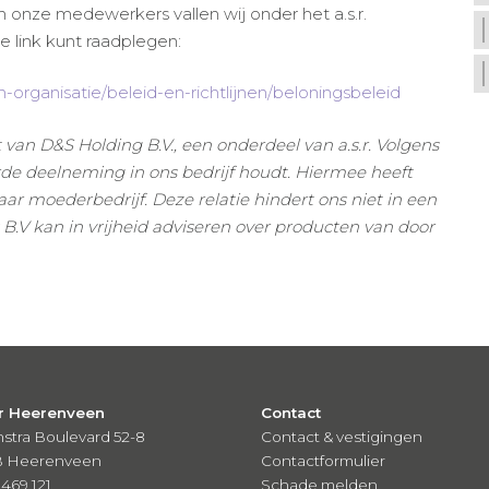
n onze medewerkers vallen wij onder het a.s.r.
e link kunt raadplegen:
-organisatie/beleid-en-richtlijnen/beloningsbeleid
van D&S Holding B.V., een onderdeel van a.s.r. Volgens
erde deelneming in ons bedrijf houdt. Hiermee heeft
r moederbedrijf. Deze relatie hindert ons niet in een
k B.V kan in vrijheid adviseren over producten van door
r Heerenveen
Contact
stra Boulevard 52-8
Contact & vestigingen
B Heerenveen
Contactformulier
 469 121
Schade melden