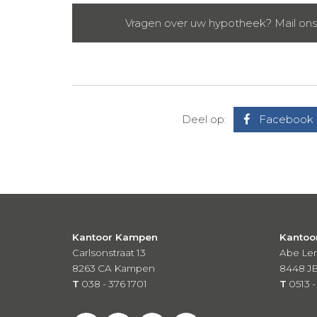
Vragen over uw hypotheek? Mail ons o
Deel op:
Facebook
Kantoor Kampen
Kantoo
Carlsonstraat 13
Abe Len
8263 CA
Kampen
8448 J
T
038 - 376 1701
T
0513 -