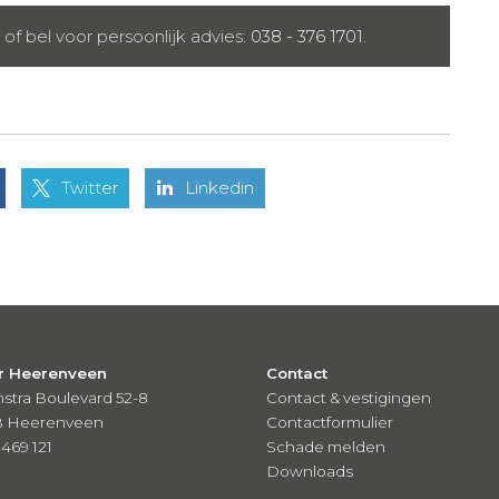
f bel voor persoonlijk advies:
038 - 376 1701
.
Twitter
Linkedin
r Heerenveen
Contact
stra Boulevard 52-8
Contact & vestigingen
B Heerenveen
Contactformulier
 469 121
Schade melden
Downloads