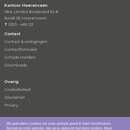
Kantoor Heerenveen
Abe Lenstra Boulevard 52-8
8448 JB Heerenveen
T
0513 - 469 121
Contact
Contact & vestigingen
Contactformulier
Schade melden
Downloads
Overig
Cookiebeleid
Disclaimer
Privacy
Wij gebruiken cookies om onze website goed te laten functioneren.
Bezoek je onze website, dan ga je akkoord met deze cookies.
Meer