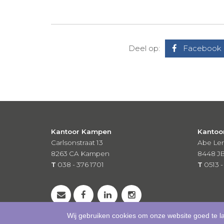
Deel op:
Facebook
Kantoor Kampen
Kantoo
Carlsonstraat 13
Abe Len
8263 CA
Kampen
8448 J
T
038 - 376 1701
T
0513 -
Wij gebruiken cookies om onze website goed te l