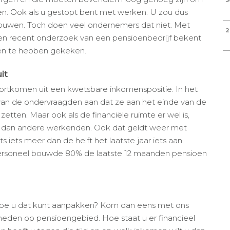
3
en. Ook als u gestopt bent met werken. U zou dus
ouwen. Toch doen veel ondernemers dat niet. Met
2
een recent onderzoek van een pensioenbedrijf bekent
oen te hebben gekeken.
it
rtkomen uit een kwetsbare inkomenspositie. In het
n de ondervraagden aan dat ze aan het einde van de
tten. Maar ook als de financiële ruimte er wel is,
dan andere werkenden. Ook dat geldt weer met
 iets meer dan de helft het laatste jaar iets aan
personeel bouwde 80% de laatste 12 maanden pensioen
hoe u dat kunt aanpakken? Kom dan eens met ons
eden op pensioengebied. Hoe staat u er financieel