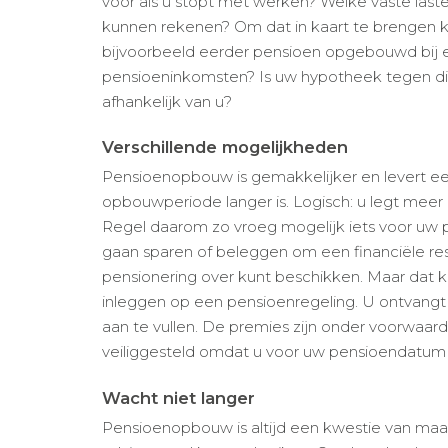
voor als u stopt met werken? Welke vaste laste
kunnen rekenen? Om dat in kaart te brengen ki
bijvoorbeeld eerder pensioen opgebouwd bij 
pensioeninkomsten? Is uw hypotheek tegen die t
afhankelijk van u?
Verschillende mogelijkheden
Pensioenopbouw is gemakkelijker en levert ee
opbouwperiode langer is. Logisch: u legt meer 
Regel daarom zo vroeg mogelijk iets voor uw p
gaan sparen of beleggen om een financiële res
pensionering over kunt beschikken. Maar dat k
inleggen op een pensioenregeling. U ontvang
aan te vullen. De premies zijn onder voorwaard
veiliggesteld omdat u voor uw pensioendatum 
Wacht niet langer
Pensioenopbouw is altijd een kwestie van maa