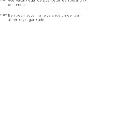
Veel vakantiegangers vergeten één belangrijk
0-07
document
Een bedrijfsovername verandert meer dan
7-07
alleen uw organisatie