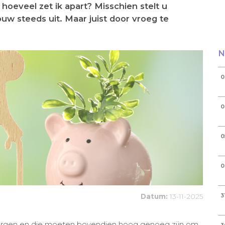
hoeveel zet ik apart? Misschien stelt u
 steeds uit. Maar juist door vroeg te
N
0
0
0
0
Datum:
13-11-2025
3
zorgen en die moeten bovendien hoog genoeg zijn om