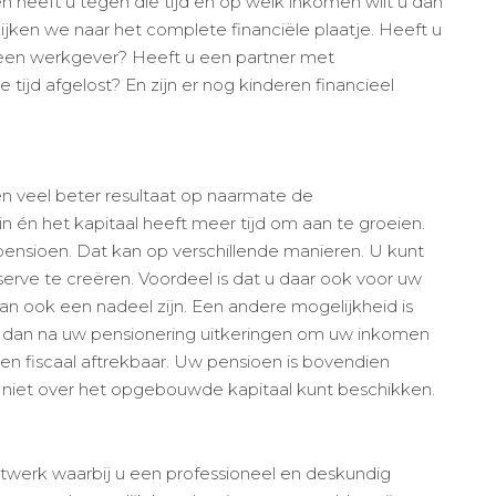
n heeft u tegen die tijd en op welk inkomen wilt u dan
jken we naar het complete financiële plaatje. Heeft u
een werkgever? Heeft u een partner met
ijd afgelost? En zijn er nog kinderen financieel
n veel beter resultaat op naarmate de
in én het kapitaal heeft meer tijd om aan te groeien.
ensioen. Dat kan op verschillende manieren. U kunt
erve te creëren. Voordeel is dat u daar ook voor uw
an ook een nadeel zijn. Een andere mogelijkheid is
t dan na uw pensionering uitkeringen om uw inkomen
en fiscaal aftrekbaar. Uw pensioen is bovendien
niet over het opgebouwde kapitaal kunt beschikken.
twerk waarbij u een professioneel en deskundig