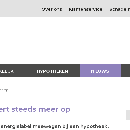
Over ons
Klantenservice
Schade 
KELIJK
HYPOTHEKEN
NIEUWS
eer op
ert steeds meer op
t energielabel meewegen bij een hypotheek.