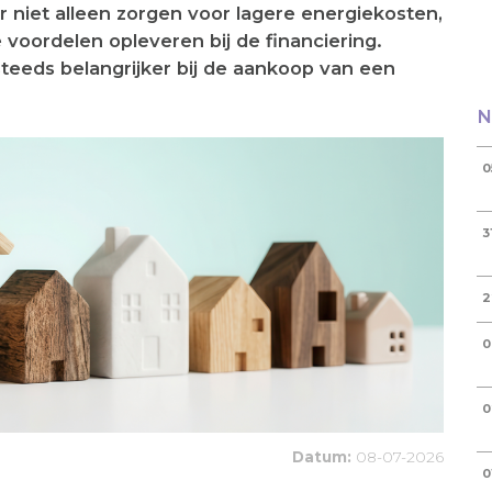
 niet alleen zorgen voor lagere energiekosten,
 voordelen opleveren bij de financiering.
eeds belangrijker bij de aankoop van een
N
0
3
2
0
0
Datum:
08-07-2026
0