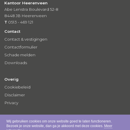
Kantoor Heerenveen
Abe Lenstra Boulevard 52-8
8448 JB Heerenveen
T
0513 - 469 121
Contact
Contact & vestigingen
Contactformulier
Schade melden
Downloads
Overig
Cookiebeleid
Disclaimer
Privacy
Wij gebruiken cookies om onze website goed te laten functioneren.
Bezoek je onze website, dan ga je akkoord met deze cookies.
Meer