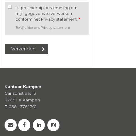
Ik geef hierbij toestemming om
mijn gegevens te verwerken
conform het Privacy statement.
*
Bekijk hier ons Privacy statement
Kantoor Kampen
Carlsonstraat 13
8263 CA
Kampen
T
038 - 376 1701