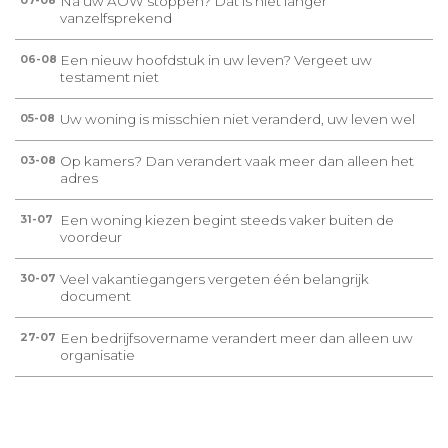
Na uw AOW stoppen? Dat is niet langer
07-08
vanzelfsprekend
Een nieuw hoofdstuk in uw leven? Vergeet uw
06-08
testament niet
Uw woning is misschien niet veranderd, uw leven wel
05-08
Op kamers? Dan verandert vaak meer dan alleen het
03-08
adres
Een woning kiezen begint steeds vaker buiten de
31-07
voordeur
Veel vakantiegangers vergeten één belangrijk
30-07
document
Een bedrijfsovername verandert meer dan alleen uw
27-07
organisatie