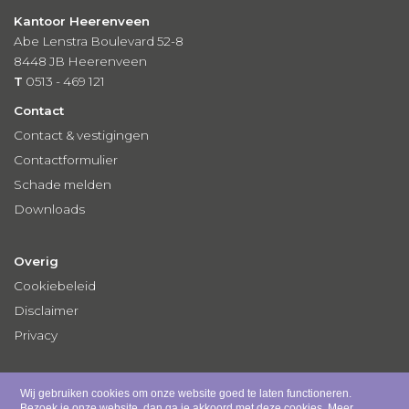
Kantoor Heerenveen
Abe Lenstra Boulevard 52-8
8448 JB Heerenveen
T
0513 - 469 121
Contact
Contact & vestigingen
Contactformulier
Schade melden
Downloads
Overig
Cookiebeleid
Disclaimer
Privacy
Wij gebruiken cookies om onze website goed te laten functioneren.
Bezoek je onze website, dan ga je akkoord met deze cookies.
Meer