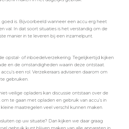
et goed is. Bijvoorbeeld wanneer een accu erg heet
 val. In dat soort situaties is het verstandig om de
te manier in te leveren bij een inzamelpunt.
e opstal- of inboedelverzekering. Tegelijkertijd kijken
chade en de omstandigheden waarin deze ontstaat.
n accu’s een rol. Verzekeraars adviseren daarom om
 te gebruiken.
niet-veilige opladers kan discussie ontstaan over de
t om te gaan met opladen en gebruik van accu’s in
 kleine maatregelen veel verschil kunnen maken.
sluiten op uw situatie? Dan kijken we daar graag
el gebruik kunt blijven maken van alle apparaten in