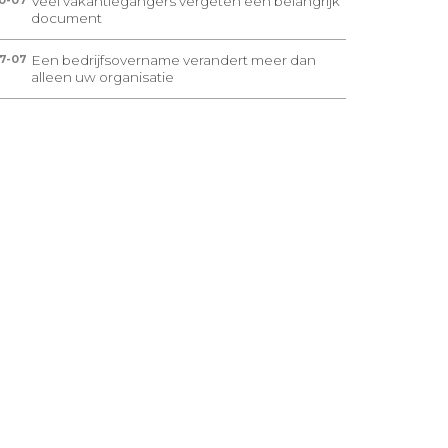
Veel vakantiegangers vergeten één belangrijk
0-07
document
Een bedrijfsovername verandert meer dan
7-07
alleen uw organisatie