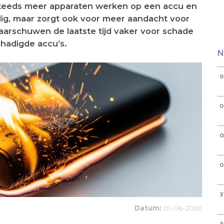
steeds meer apparaten werken op een accu en
dig, maar zorgt ook voor meer aandacht voor
aarschuwen de laatste tijd vaker voor schade
hadigde accu’s.
N
0
0
0
0
3
Datum:
01-06-2026