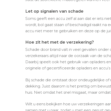
Let op signalen van schade
Soms geeft een accu zelf al aan dat er iets ni
wordt, bol gaat staan of beschadigd raakt na een
accu niet meer te gebruiken en deze op de juis
Hoe zit het met de verzekering?
Schade door brand valt in veel gevallen onder d
verzekeraars altijd naar de oorzaak van de s
Daarbij speelt ook het gebruik van opladers e
originele of gecertificeerde opladers en accu’s
Bij schade die ontstaat door ondeugdelijke of 
dekking. Juist daarom is het prettig om bewus
huis. Niet omdat het snel misgaat, maar omdat
Wilt u eens bekijken hoe uw verzekeringen aan
samen met u naar, zodat u met een gerust gevo