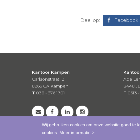
Deel op:
Facebook
Kantoor Kampen
Kantoo
Carlsonstraat 13
Abe Len
8263 CA
Kampen
8448 J
T
038 - 376 1701
T
0513 -
Wij gebruiken cookies om onze website goed te l
cookies.
Meer informatie >