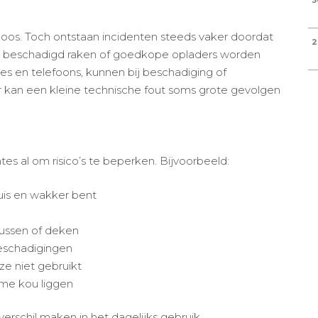
3
os. Toch ontstaan incidenten steeds vaker doordat
2
s beschadigd raken of goedkope opladers worden
bikes en telefoons, kunnen bij beschadiging of
or kan een kleine technische fout soms grote gevolgen
s al om risico’s te beperken. Bijvoorbeeld:
uis en wakker bent
kussen of deken
beschadigingen
ze niet gebruikt
reme kou liggen
verschil maken in het dagelijks gebruik.