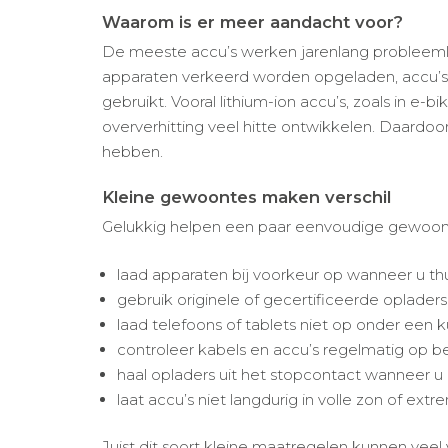
Waarom is er meer aandacht voor?
De meeste accu’s werken jarenlang probleemlo
apparaten verkeerd worden opgeladen, accu’
gebruikt. Vooral lithium-ion accu’s, zoals in e-
oververhitting veel hitte ontwikkelen. Daardo
hebben.
Kleine gewoontes maken verschil
Gelukkig helpen een paar eenvoudige gewoonte
laad apparaten bij voorkeur op wanneer u th
gebruik originele of gecertificeerde opladers
laad telefoons of tablets niet op onder een 
controleer kabels en accu’s regelmatig op 
haal opladers uit het stopcontact wanneer u 
laat accu’s niet langdurig in volle zon of ext
Juist dit soort kleine maatregelen kunnen veel 