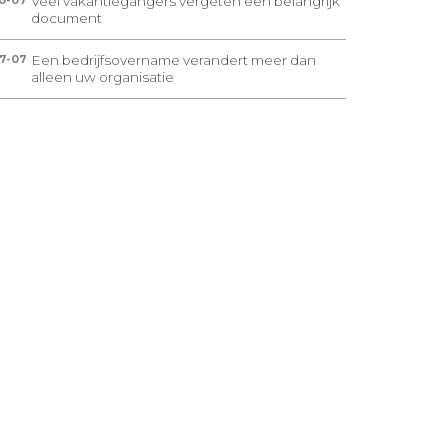
Veel vakantiegangers vergeten één belangrijk
0-07
document
Een bedrijfsovername verandert meer dan
7-07
alleen uw organisatie