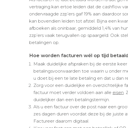
vertraging kan ertoe leiden dat de cashflow va
ondervraagde zzp’ers gaf 19% aan daardoor soms
kan bovendien leiden tot afstel. Bijna een kwa
afboeken als oninbaar, gemiddeld 1,4% van h
zzp’ers vaak terugvallen op spaargeld. Ook stel
betalingen op.
Hoe worden facturen wél op tijd betaal
Maak duidelijke afspraken bij de eerste keer
betalingsvoorwaarden toe waarin u onder mee
u doet bij een te late betaling en dat u dan
Zorg voor een duidelijke en overzichtelijke
factuur moet verder voldoen aan alle
eisen
. 
duidelijker dan een betalingstermijn.
Als u een factuur over de post naar een groot 
zes dagen duren voordat deze bij de juiste a
Factureer daarom digitaal.