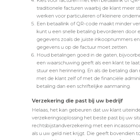
Kies voor facturen met een betaallink of QR
traditionele facturen waarbij de klant meer 
werken voor particulieren of kleinere onde
Een betaallink of QR-code maakt minder versch
kunt u een snelle betaling bevorderen door ee
gegevens zoals de juiste inkoopnummers en 
gegevens u op de factuur moet zetten.
Houd betalingen goed in de gaten, bijvoorb
een waarschuwing geeft als een klant te laat
stuur een herinnering. En als de betaling dan 
met de klant zelf of met de financiële adminis
betaling dan een schriftelijke aanmaning.
Verzekering die past bij uw bedrijf
Helaas, het kan gebeuren dat uw klant uiteindel
verzekeringsoplossing het beste past bij uw si
rechtsbijstandverzekering met een incassomod
als u uw geld niet krijgt. Die geeft bovendien