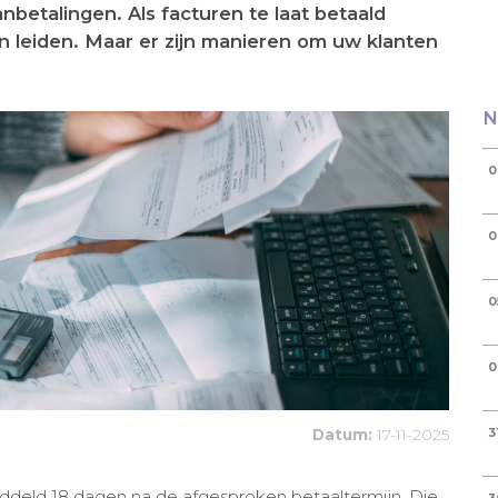
betalingen. Als facturen te laat betaald
n leiden. Maar er zijn manieren om uw klanten
N
0
0
0
0
Datum:
17-11-2025
3
middeld 18 dagen na de afgesproken betaaltermijn. Die