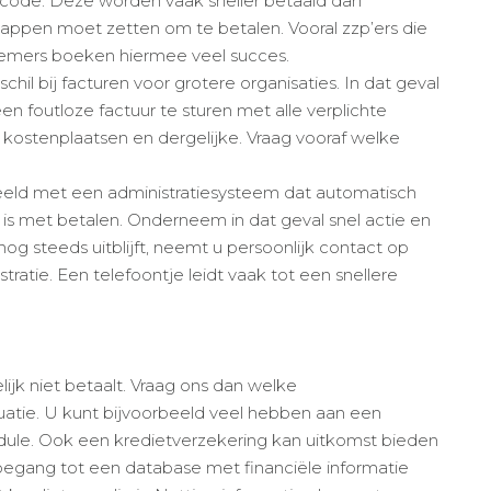
-code. Deze worden vaak sneller betaald dan
stappen moet zetten om te betalen. Vooral zzp’ers die
rnemers boeken hiermee veel succes.
il bij facturen voor grotere organisaties. In dat geval
n foutloze factuur te sturen met alle verplichte
kostenplaatsen en dergelijke. Vraag vooraf welke
eeld met een administratiesysteem dat automatisch
 is met betalen. Onderneem in dat geval snel actie en
nog steeds uitblijft, neemt u persoonlijk contact op
tratie. Een telefoontje leidt vaak tot een snellere
ijk niet betaalt. Vraag ons dan welke
tuatie. U kunt bijvoorbeeld veel hebben aan een
ule. Ook een kredietverzekering kan uitkomst bieden
 toegang tot een database met financiële informatie