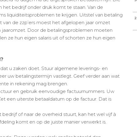
3
n het bedrijf onder druk komt te staan. Van de
 liquiditeitsproblemen te krijgen. Uitstel van betaling
2
rt van de zzp’ers moest het afgelopen jaar omzet
un jaaromzet. Door de betalingsproblemen moeten
len ze hun eigen salaris uit of schorten ze hun eigen
d?
 dat u zaken doet. Stuur algemene leverings- en
r uw betalingstermijn vastlegt. Geef verder aan wat
 rente in rekening mag brengen.
 factuur en gebruik eenvoudige factuurnummers. Uw
Zet een uiterste betaaldatum op de factuur. Dat is
bedrijf of naar de overheid stuurt, kan het wel vijf à
fdeling komt en op de juiste manier verwerkt is.