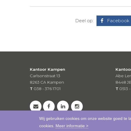
Deel op:
Facebook
Kantoor Kampen
Kantoo
Carlsonstraat 13
Abe Len
8263 CA
Kampen
8448 J
T
038 - 376 1701
T
0513 -
Wij gebruiken cookies om onze website goed te l
cookies.
Meer informatie >