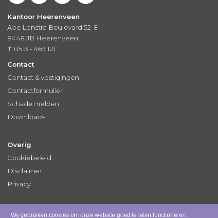
Kantoor Heerenveen
Abe Lenstra Boulevard 52-8
8448 JB Heerenveen
T
0513 - 469 121
Contact
Contact & vestigingen
Contactformulier
Schade melden
Downloads
Overig
Cookiebeleid
Disclaimer
Privacy
Wij gebruiken cookies om onze website goed te laten functioneren.