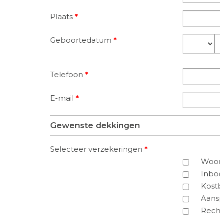
Plaats
*
Geboortedatum
*
Dag
M
Telefoon
*
E-mail
*
Gewenste dekkingen
Selecteer verzekeringen
*
Woon
Inbo
Kost
Aans
Rech