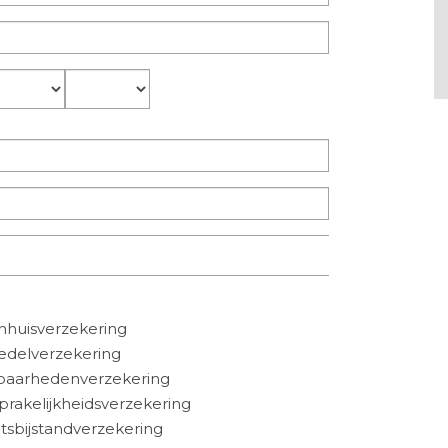
aand
Jaar
huisverzekering
edelverzekering
baarhedenverzekering
prakelijkheidsverzekering
tsbijstandverzekering