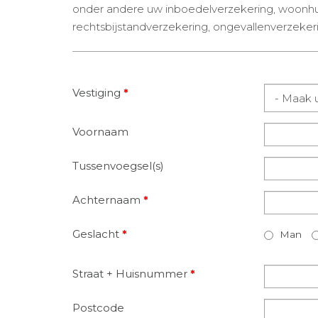
onder andere uw inboedelverzekering, woonhui
rechtsbijstandverzekering, ongevallenverzeker
Vestiging
*
Voornaam
Tussenvoegsel(s)
Achternaam
*
Geslacht
*
Man
Straat + Huisnummer
*
Postcode