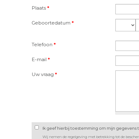
Plaats
*
Geboortedatum
*
Dag
M
Telefoon
*
E-mail
*
Uw vraag
*
Ik geef hierbij toestemming om mijn gegevens 
Wij nemen de regelgeving met betrekking tot de besche