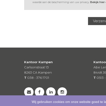
waarde aan de bescherming van uw privacy.
Bekijk hier
Kantoor Kampen
Kantoo
Carlsonstraat 13
Abe Len
8263 CA
Kampen
8448 J
T
038 - 376 1701
T
0513 -
Wij gebruiken cookies om onze website goed te l